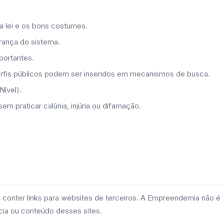
a lei e os bons costumes.
rança do sistema.
portantes.
rfis públicos podem ser inseridos em mecanismos de busca.
ível).
em praticar calúnia, injúria ou difamação.
onter links para websites de terceiros. A Empreendemia não é
ácia ou conteúdo desses sites.