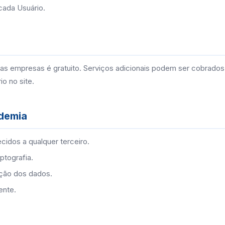
cada Usuário.
ras empresas é gratuito. Serviços adicionais podem ser cobrados
o no site.
ndemia
cidos a qualquer terceiro.
tografia.
nção dos dados.
ente.